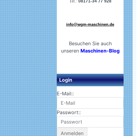
08171-34 77 928
Tel.:
info@wgm-maschinen.de
Besuchen Sie auch
unseren
Maschinen-Blog
Login
E-Mail::
Passwort::