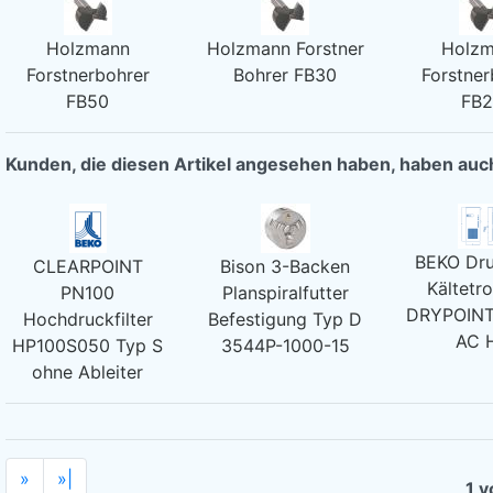
Holzmann
Holzmann Forstner
Holz
Forstnerbohrer
Bohrer FB30
Forstner
FB50
FB
Kunden, die diesen Artikel angesehen haben, haben au
BEKO Dru
CLEARPOINT
Bison 3-Backen
Kältetr
PN100
Planspiralfutter
DRYPOINT
Hochdruckfilter
Befestigung Typ D
AC 
HP100S050 Typ S
3544P-1000-15
ohne Ableiter
»
»|
1 