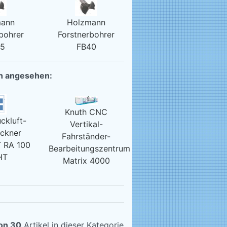
mann
Holzmann
bohrer
Forstnerbohrer
25
FB40
ch angesehen:
Knuth CNC
ckluft-
Vertikal-
ockner
Fahrständer-
 RA 100
Bearbeitungszentrum
HT
Matrix 4000
von 30
Artikel in dieser Kategorie