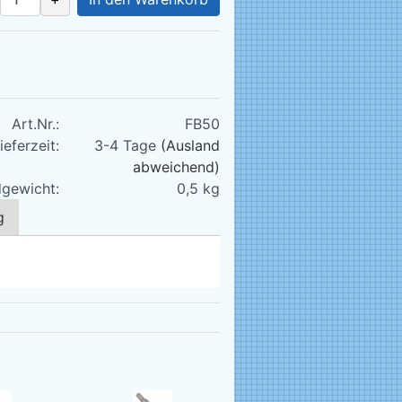
Art.Nr.:
FB50
ieferzeit:
3-4 Tage
(Ausland
abweichend)
gewicht:
0,5
kg
g