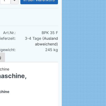
Art.Nr.:
BPK 35 F
ieferzeit:
3-4 Tage
(Ausland
abweichend)
gewicht:
245
kg
g
aschine,
chine