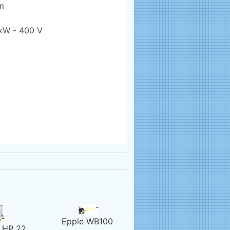
m
 kW - 400 V
Epple WB100
 HP 22