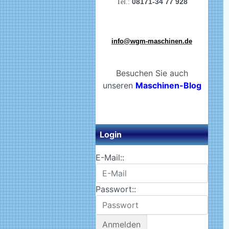
08171-34 77 928
Tel.:
info@wgm-maschinen.de
Besuchen Sie auch
unseren
Maschinen-Blog
Login
E-Mail::
Passwort::