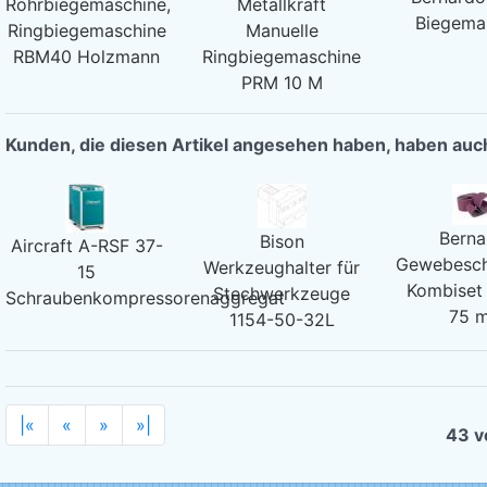
Rohrbiegemaschine,
Metallkraft
Biegema
Ringbiegemaschine
Manuelle
RBM40 Holzmann
Ringbiegemaschine
PRM 10 M
Kunden, die diesen Artikel angesehen haben, haben au
Berna
Bison
Aircraft A-RSF 37-
Gewebesch
Werkzeughalter für
15
Kombiset
Stechwerkzeuge
Schraubenkompressorenaggregat
75 
1154-50-32L
|«
«
»
»|
43 v