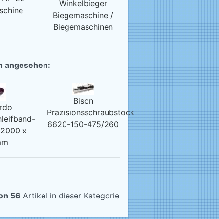
Winkelbieger
schine
Biegemaschine /
Biegemaschinen
ch angesehen:
Bison
rdo
Präzisionsschraubstock
leifband-
6620-150-475/260
 2000 x
mm
on 56
Artikel in dieser Kategorie