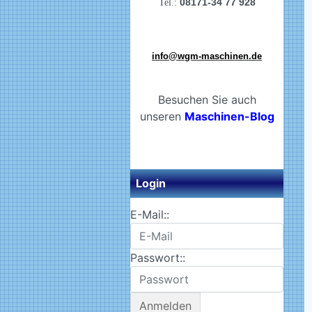
08171-34 77 928
Tel.:
info@wgm-maschinen.de
Besuchen Sie auch
unseren
Maschinen-Blog
Login
E-Mail::
Passwort::