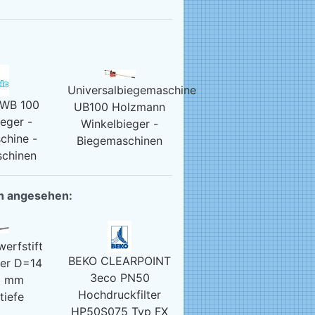
Universalbiegemaschine
 WB 100
UB100 Holzmann
eger -
Winkelbieger -
chine -
Biegemaschinen
chinen
ch angesehen:
erfstift
BEKO CLEARPOINT
rer D=14
3eco PN50
5 mm
Hochdruckfilter
tiefe
HP50S075 Typ FX