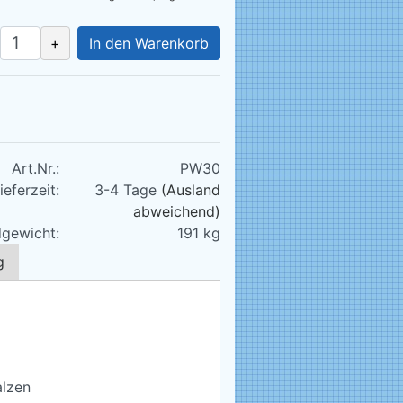
+
In den Warenkorb
Art.Nr.:
PW30
ieferzeit:
3-4 Tage
(Ausland
abweichend)
gewicht:
191
kg
g
alzen