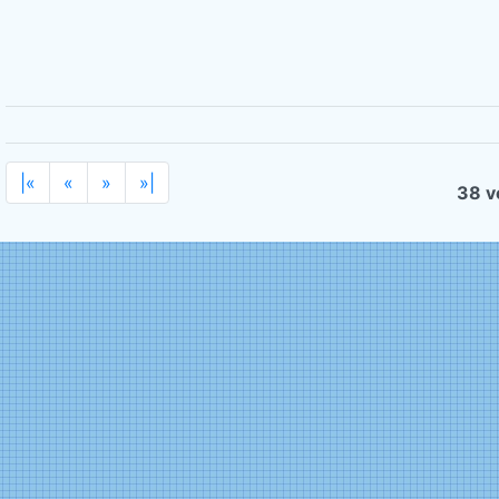
|«
«
»
»|
38 v