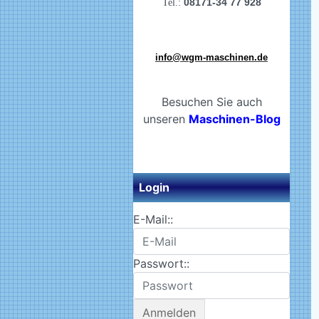
08171-34 77 928
Tel.:
info@wgm-maschinen.de
Besuchen Sie auch
unseren
Maschinen-Blog
Login
E-Mail::
Passwort::