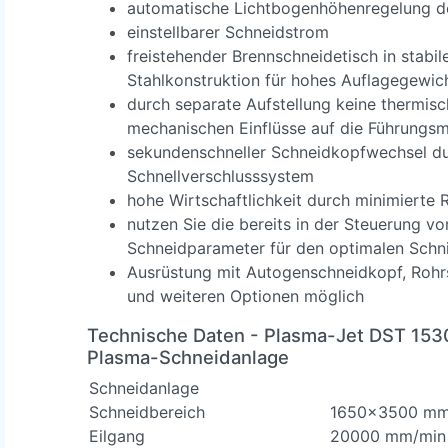
automatische Lichtbogenhöhenregelung d
einstellbarer Schneidstrom
freistehender Brennschneidetisch in stabil
Stahlkonstruktion für hohes Auflagegewic
durch separate Aufstellung keine thermis
mechanischen Einflüsse auf die Führungs
sekundenschneller Schneidkopfwechsel d
Schnellverschlusssystem
hohe Wirtschaftlichkeit durch minimierte R
nutzen Sie die bereits in der Steuerung v
Schneidparameter für den optimalen Schni
Ausrüstung mit Autogenschneidkopf, Rohr
und weiteren Optionen möglich
Technische Daten
- Plasma-Jet DST 153
Plasma-Schneidanlage
Schneidanlage
Schneidbereich
1650x3500 m
Eilgang
20000 mm/min