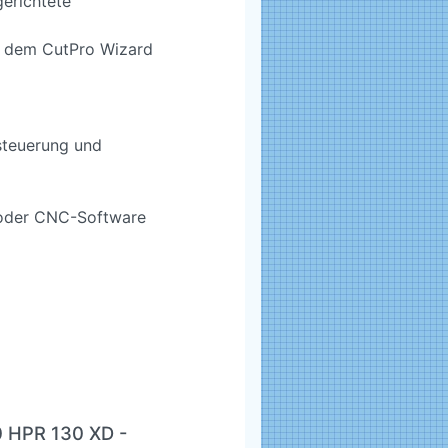
gerichtete
it dem CutPro Wizard
steuerung und
 oder CNC-Software
 HPR 130 XD -