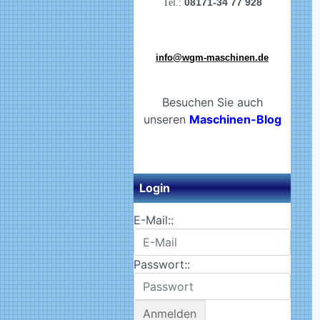
08171-34 77 928
Tel.:
info@wgm-maschinen.de
Besuchen Sie auch
unseren
Maschinen-Blog
Login
E-Mail::
Passwort::