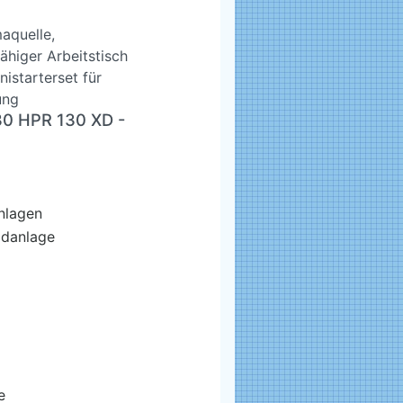
aquelle,
higer Arbeitstisch
istarterset für
ung
30 HPR 130 XD -
nlagen
idanlage
e