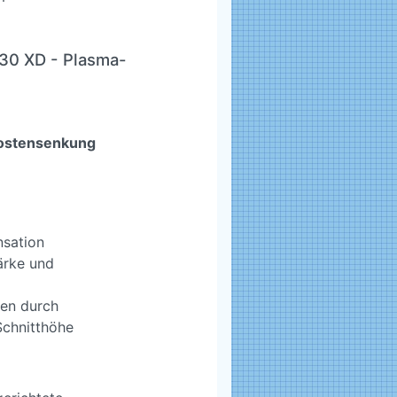
30 XD - Plasma-
 Kostensenkung
nsation
ärke und
len durch
Schnitthöhe