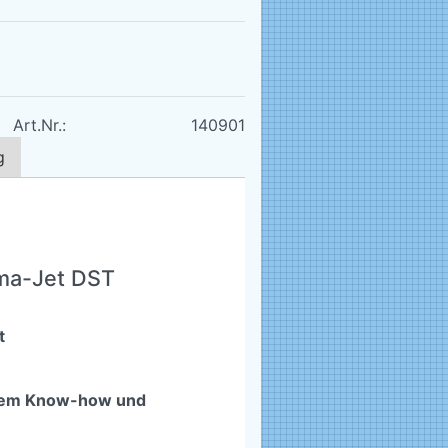
Art.Nr.:
140901
g
ma-Jet DST
t
 dem Know-how und