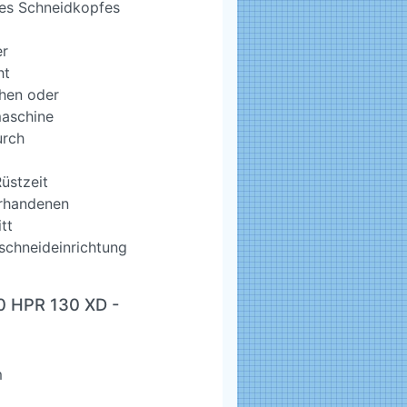
es Schneidkopfes
er
ht
chen oder
maschine
urch
üstzeit
orhandenen
tt
schneideinrichtung
0 HPR 130 XD -
m