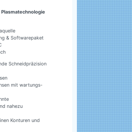
n Plasmatechnologie
aquelle
ng & Softwarepaket
C
sch
ende Schneidpräzision
hsen
hsen mit wartungs-
hnte
und nahezu
inen Konturen und