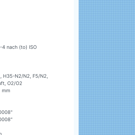
2-4 nach (to) ISO
, H35-N2/N2, F5/N2,
uft, O2/O2
8 mm
0008"
0008"
m