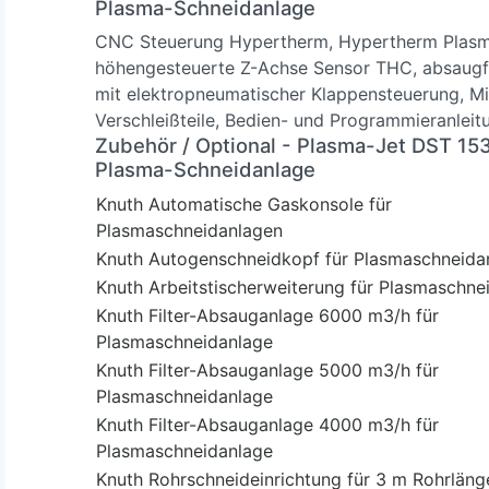
Plasma-Schneidanlage
CNC Steuerung Hypertherm, Hypertherm Plasm
höhengesteuerte Z-Achse Sensor THC, absaugfä
mit elektropneumatischer Klappensteuerung, Min
Verschleißteile, Bedien- und Programmieranleit
Zubehör / Optional
- Plasma-Jet DST 15
Plasma-Schneidanlage
Knuth Automatische Gaskonsole für
Plasmaschneidanlagen
Knuth Autogenschneidkopf für Plasmaschneida
Knuth Arbeitstischerweiterung für Plasmaschne
Knuth Filter-Absauganlage 6000 m3/h für
Plasmaschneidanlage
Knuth Filter-Absauganlage 5000 m3/h für
Plasmaschneidanlage
Knuth Filter-Absauganlage 4000 m3/h für
Plasmaschneidanlage
Knuth Rohrschneideinrichtung für 3 m Rohrläng