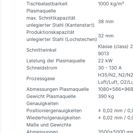
Tischbelastbarkeit
1000 kg/m²
Plasmaquelle
max. Schnittkapazität
38 mm
unlegierter Stahl (Kantenstart)
Produktionskapazität
32 mm
unlegierter Stahl (Lochstechen)
Klasse (class) 
Schnittwinkel
9013
Leistung der Plasmaquelle
22 kW
Schneidstrom
30 - 130 A
H35/N2, N2/N2
Prozessgase
Luft/Luft, O2/L
Abmessungen Plasmaquelle
1080x566x96
Gewicht Plasmaquelle
390 kg
Genauigkeiten
Positioniergenauigkeiten
± 0,02 mm / 0,
Wiederholgenauigkeiten
± 0,02 mm / 0,
Maße und Gewichte
Abmessungen
3500x5000 m