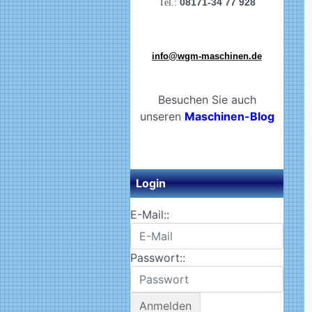
08171-34 77 928
Tel.:
info@wgm-maschinen.de
Besuchen Sie auch
unseren
Maschinen-Blog
Login
E-Mail::
Passwort::