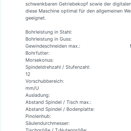
schwenkbaren Getriebekopf sowie der digitalen
diese Maschine optimal für den allgemeinen We
geeignet.
Bohrleistung in Stahl: 
Bohrleistung in Guss: 3
Gewindeschneiden max.: M
Bohrfutter: 1 - 13 
Morsekonus: M
Spindeldrehzahl / Stufenzahl: 125 
12
Vorschubbereich: 0,1 / 0
mm/U
Ausladung: 32
Abstand Spindel / Tisch max.: 
Abstand Spindel / Bodenplatte: 
Pinolenhub: 16
Säulendurchmesser: 12
Tischgröße / T-Nutengröße: 500 