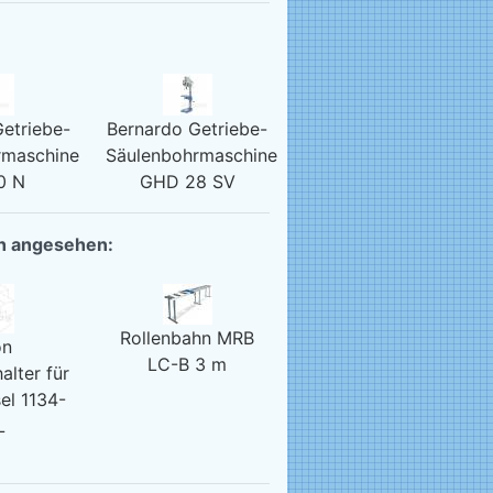
etriebe-
Bernardo Getriebe-
rmaschine
Säulenbohrmaschine
0 N
GHD 28 SV
ch angesehen:
Rollenbahn MRB
on
LC-B 3 m
lter für
el 1134-
L