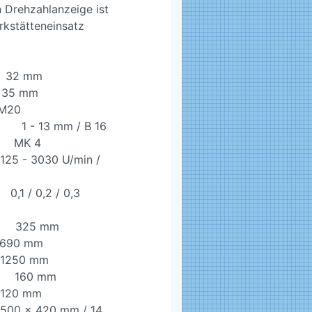
 Drehzahlanzeige ist
rkstätteneinsatz
32 mm
5 mm
20
mm / B 16
K 4
- 3030 U/min /
,2 / 0,3
5 mm
690 mm
1250 mm
0 mm
0 mm
x 420 mm / 14