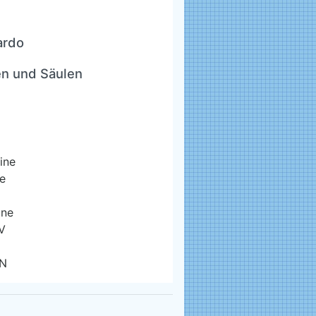
ardo
n und Säulen
ine
e
ine
V
 N