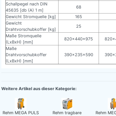
Schallpegel nach DIN
68
45635 [db (A) 1 m]
Gewicht Stromquelle [kg]
165
Gewicht
25
Drahtvorschubkoffer [kg]
Maße Stromquelle
820x440x975
820x
(LxBxH) [mm]
Maße
Drahtvorschubkoffer
390x235x590
390x
(LxBxH) [mm]
Weitere Artikel aus dieser Kategorie:
Rehm MEGA PULS
Rehm tragbare
Rehm ME