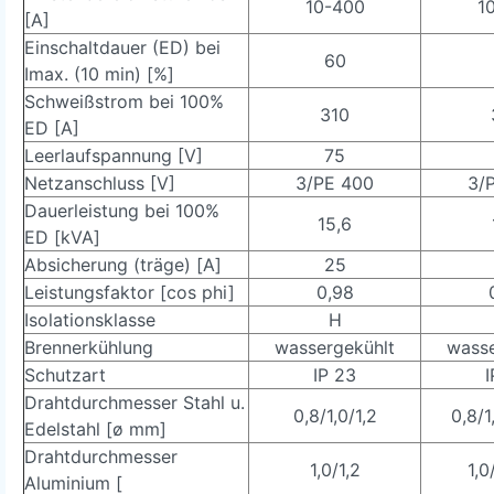
10-400
1
[A]
Einschaltdauer (ED) bei
60
Imax. (10 min) [%]
Schweißstrom bei 100%
310
ED [A]
Leerlaufspannung [V]
75
Netzanschluss [V]
3/PE 400
3/
Dauerleistung bei 100%
15,6
ED [kVA]
Absicherung (träge) [A]
25
Leistungsfaktor [cos phi]
0,98
Isolationsklasse
H
Brennerkühlung
wassergekühlt
wasse
Schutzart
IP 23
I
Drahtdurchmesser Stahl u.
0,8/1,0/1,2
0,8/1
Edelstahl [ø mm]
Drahtdurchmesser
1,0/1,2
1,0
Aluminium [