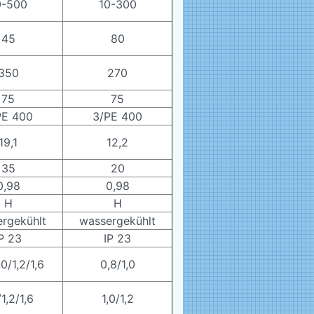
0-500
10-300
45
80
350
270
75
75
PE 400
3/PE 400
19,1
12,2
35
20
0,98
0,98
H
H
rgekühlt
wassergekühlt
P 23
IP 23
,0/1,2/1,6
0,8/1,0
/1,2/1,6
1,0/1,2