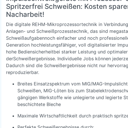
Spritzerfrei Schweißen: Kosten spar
Nacharbeit!
Die digitale REHM-Mikroprozessortechnik in Verbindung
Anlagen- und Schweißprozesstechnik, das sind megastark
Schweißaufgabennoch einfacher und noch professionelle
Generation hochleistungsfähiger, voll digitalisierter Imp
hohe Bediensicherheitbei starker Leistung und optimale
derSchweißergebnisse. Individuelle Jobs können jederze
Dadurch sind die Schweißergebnisse nicht nur hervorra
reproduzierbar.
Breites Einsatzspektrum vom MIG/MAG-Impulslic
Schweißen, MIG-Löten bis zum Stabelektrodenschwe
gängigen Werkstoffe wie unlegierte und legierte St
beschichtete Bleche
Maximale Wirtschaftlichkeit durch praktisch spritz
Perfekte Schweißergebnisse durch: