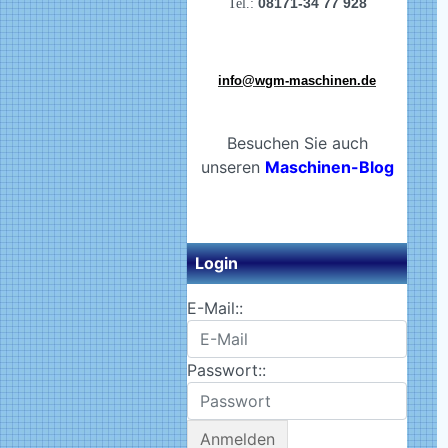
08171-34 77 928
Tel.:
info@wgm-maschinen.de
Besuchen Sie auch
unseren
Maschinen-Blog
Login
E-Mail::
Passwort::