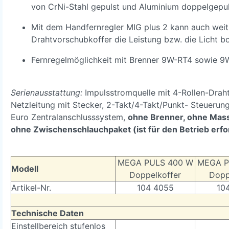
von CrNi-Stahl gepulst und Aluminium doppelgepul
Mit dem Handfernregler MIG plus 2 kann auch weit
Drahtvorschubkoffer die Leistung bzw. die Licht b
Fernregelmöglichkeit mit Brenner 9W-RT4 sowie 9
Serienausstattung:
Impulsstromquelle mit 4-Rollen-Drah
Netzleitung mit Stecker, 2-Takt/4-Takt/Punkt- Steuerung
Euro Zentralanschlusssystem,
ohne Brenner, ohne Mass
ohne Zwischenschlauchpaket (ist für den Betrieb erfor
MEGA PULS 400 W
MEGA P
Modell
Doppelkoffer
Dopp
Artikel-Nr.
104 4055
10
Technische Daten
Einstellbereich stufenlos