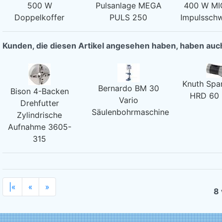
500 W
Pulsanlage MEGA
400 W M
Doppelkoffer
PULS 250
Impulsschw
Kunden, die diesen Artikel angesehen haben, haben au
Knuth Spa
Bernardo BM 30
Bison 4-Backen
HRD 60
Vario
Drehfutter
Säulenbohrmaschine
Zylindrische
Aufnahme 3605-
315
|«
«
»
8 