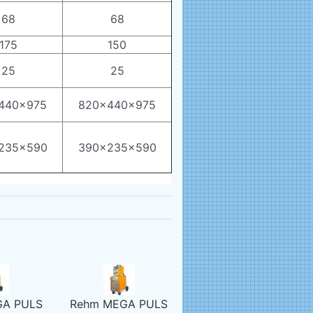
68
68
175
150
25
25
440x975
820x440x975
235x590
390x235x590
GA PULS
Rehm MEGA PULS