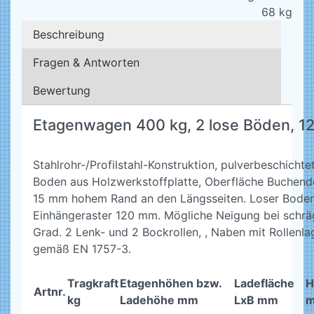
68
kg
Beschreibung
Fragen & Antworten
Bewertung
Etagenwagen 400 kg, 2 lose Böden, 1
Stahlrohr-/Profilstahl-Konstruktion, pulverbeschichte
Boden aus Holzwerkstoffplatte, Oberfläche Buchendek
15 mm hohem Rand an den Längsseiten. Loser Boden 
Einhängeraster 120 mm. Mögliche Neigung bei schrä
Grad. 2 Lenk- und 2 Bockrollen, , Naben mit Rollenlag
gemäß EN 1757-3.
Tragkraft
Etagenhöhen bzw.
Ladefläche
H
Artnr.
kg
Ladehöhe mm
LxB mm