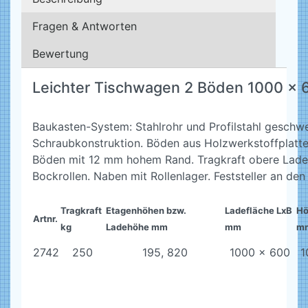
Fragen & Antworten
Bewertung
Leichter Tischwagen 2 Böden 1000 x 
Baukasten-System: Stahlrohr und Profilstahl geschwe
Schraubkonstruktion. Böden aus Holzwerkstoffplatt
Böden mit 12 mm hohem Rand. Tragkraft obere Ladef
Bockrollen. Naben mit Rollenlager. Feststeller an d
Tragkraft
Etagenhöhen bzw.
Ladefläche LxB
Hö
Artnr.
kg
Ladehöhe mm
mm
m
2742
250
195, 820
1000 x 600
1