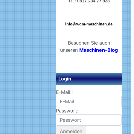
08171-34 77 928
Tel.:
info@wgm-maschinen.de
Besuchen Sie auch
unseren
Maschinen-Blog
Login
E-Mail::
Passwort::