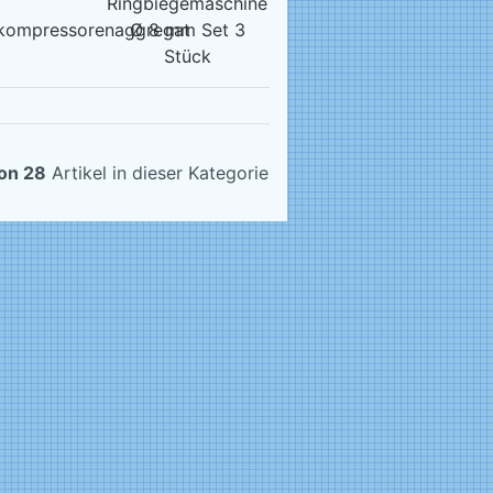
5
Ringbiegemaschine
kompressorenaggregat
Ø 8 mm Set 3
Stück
on 28
Artikel in dieser Kategorie