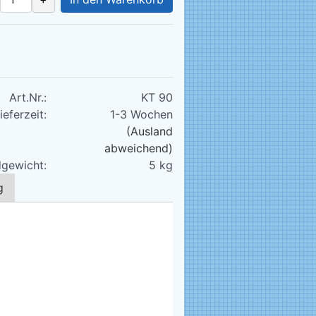
Art.Nr.:
KT 90
ieferzeit:
1-3 Wochen
(Ausland
abweichend)
gewicht:
5
kg
g