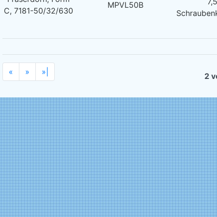
7,
MPVL50B
C, 7181-50/32/630
Schrauben
«
»
»|
2 v