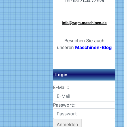
08171-34 77 928
Tel.:
info@wgm-maschinen.de
Besuchen Sie auch
unseren
Maschinen-Blog
Login
E-Mail::
Passwort::